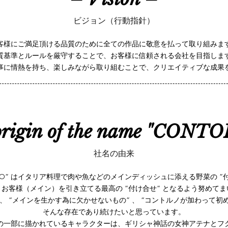
ビジョン（行動指針）
客様にご満足頂ける品質のために全ての作品に敬意を払って
品質基準とルールを厳守することで、お客様に信頼される会社
事に情熱を持ち、楽しみながら取り組むことで、クリエイティブな成果
origin of the name "CONT
社名の由来
RNO” はイタリア料理で肉や魚などのメインディッシュに添える野菜の ”
お客様（メイン）を引き立てる最高の ”付け合せ” となるよう努めて
 “メインを生かす為に欠かせないもの” 、 “コントルノが加わって初め
そんな存在であり続けたいと思っています。
の一部に描かれているキャラクターは、ギリシャ神話の女神アテナとフ