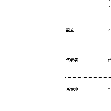
設立
2
代表者
所在地
〒