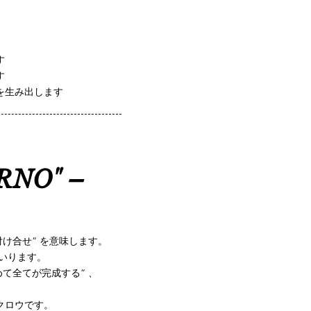
取り組みます
を目指します
を生み出します
ORNO" –
付け合せ” を意味します。
まいります。
て全てが完成する” 、
クロウです。