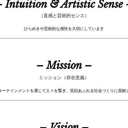
 Intuition & Artistic Sense
（直感と芸術的センス）
ひらめきや芸術的な感性を大切にしています
– Mission –
ミッション（存在意義）
ターテインメントを通じて人々を繋ぎ、笑顔あふれる社会づくりに貢献
– Vision –