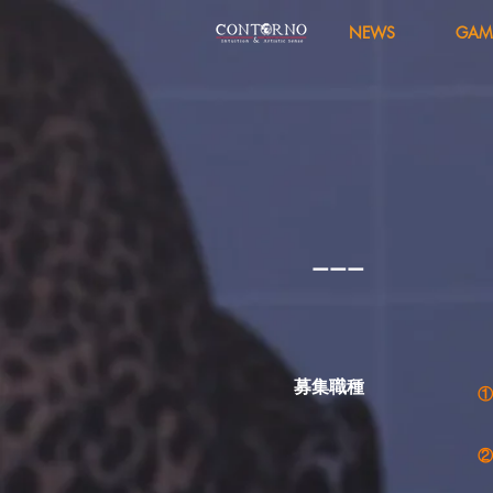
NEWS
GAM
ーーー
募集職種
①
②