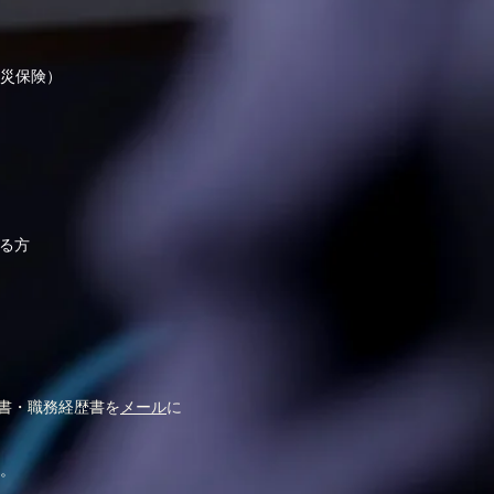
災保険）
ある方
歴書・職務経歴書を
メール
に
。