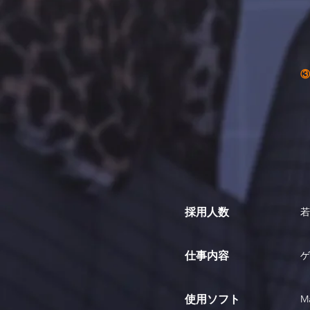
③
・
採用人数
若
仕事内容
ゲ
使用ソフト
M