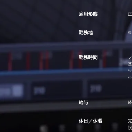
雇用形態
正
勤務地
東
勤務時間
フ
基
※
※
給与
経
休日／休暇
完
祝