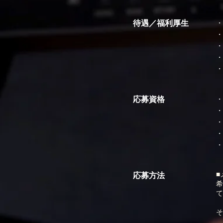
待遇／福利厚生
・
・
・
・
・
応募資格
・
・
・
・
・
■
応募方法
希
て
そ