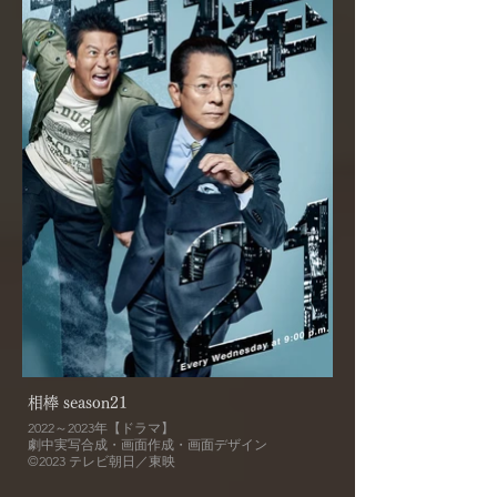
相棒 season21
2022～2023年【ドラマ】
劇中実写合成・画面作成・画面デザイン
©2023 テレビ朝日／東映