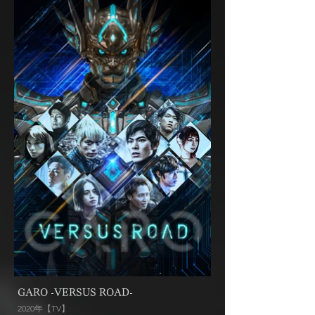
GARO -VERSUS ROAD-
2020年【TV】